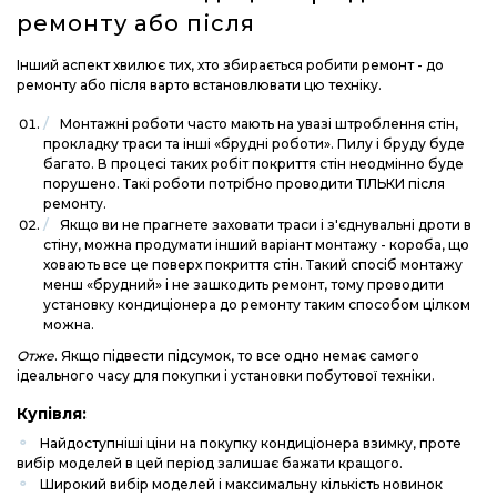
ремонту або після
Інший аспект хвилює тих, хто збирається робити ремонт - до
ремонту або після варто встановлювати цю техніку.
Монтажні роботи часто мають на увазі штроблення стін,
прокладку траси та інші «брудні роботи». Пилу і бруду буде
багато. В процесі таких робіт покриття стін неодмінно буде
порушено. Такі роботи потрібно проводити ТІЛЬКИ після
ремонту.
Якщо ви не прагнете заховати траси і з'єднувальні дроти в
стіну, можна продумати інший варіант монтажу - короба, що
ховають все це поверх покриття стін. Такий спосіб монтажу
менш «брудний» і не зашкодить ремонт, тому проводити
установку кондиціонера до ремонту таким способом цілком
можна.
Отже
. Якщо підвести підсумок, то все одно немає самого
ідеального часу для покупки і установки побутової техніки.
Купівля:
Найдоступніші ціни на покупку кондиціонера взимку, проте
вибір моделей в цей період залишає бажати кращого.
Широкий вибір моделей і максимальну кількість новинок