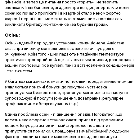
фінансів, а тепер це питання просто «горить» і не терпить
зволікань. Інші банально, згадали про кондиціонер тільки коли
сонечко почало припікати і в квартирі стало некомфортно
жарко. І перші і інші, моментально отямившись, поспішають
викликати бригаду монтажників «за будь-які гроші».
Осінь:
Осінь - вдалий період для установки кондиціонера. Ажіотаж
спав, при виклику монтажників вас вже не очікує довге
очікування. Крім того - ціни падають з падінням температури
практично пропорційно. А ще - з'являються знижки, розпродажі і
акційні пропозиції як з купівлі, так і з встановлення кондиціонерів
і спліт-систем.
У багатьох магазинах кліматичної техніки поряд зі зниженням цін
з'являються приємні бонуси до покупки - установка
пропонується безкоштовно, пропонується знижка на наступні
супроводжуючі послуги (очищення, дозаправка, регулярне
профілактичне обслуговування і т.д.).
Єдина проблема осені - підвищення опадів. Погодьтеся, що
досить некомфортно встановлювати прилад під проливним
дощем. Існує два аспекти - майстер може поспішити і
припуститися помилки. Спрацьовує звичайнісінький людський
фактор - людина прагне максимально швидше покинути