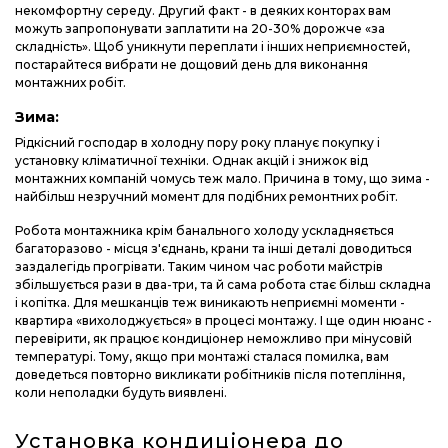
некомфортну середу. Другий факт - в деяких конторах вам
можуть запропонувати заплатити на 20-30% дорожче «за
складність». Щоб уникнути переплати і інших неприємностей,
постарайтеся вибрати не дощовий день для виконання
монтажних робіт.
Зима:
Рідкісний господар в холодну пору року планує покупку і
установку кліматичної техніки. Однак акцій і знижок від
монтажних компаній чомусь теж мало. Причина в тому, що зима -
найбільш незручний момент для подібних ремонтних робіт.
Робота монтажника крім банального холоду ускладняється
багаторазово - місця з'єднань, крани та інші деталі доводиться
заздалегідь прогрівати. Таким чином час роботи майстрів
збільшується рази в два-три, та й сама робота стає більш складна
і копітка. Для мешканців теж виникають неприємні моменти -
квартира «вихолоджується» в процесі монтажу. І ще один нюанс -
перевірити, як працює кондиціонер неможливо при мінусовій
температурі. Тому, якщо при монтажі сталася помилка, вам
доведеться повторно викликати робітників після потепління,
коли неполадки будуть виявлені.
Установка кондиціонера до