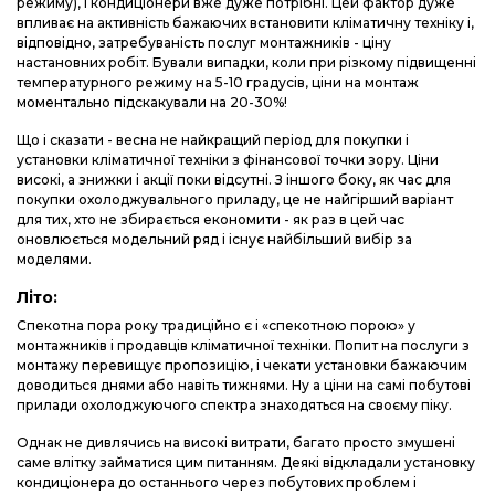
режиму), і кондиціонери вже дуже потрібні. Цей фактор дуже
впливає на активність бажаючих встановити кліматичну техніку і,
відповідно, затребуваність послуг монтажників - ціну
настановних робіт. Бували випадки, коли при різкому підвищенні
температурного режиму на 5-10 градусів, ціни на монтаж
моментально підскакували на 20-30%!
Що і сказати - весна не найкращий період для покупки і
установки кліматичної техніки з фінансової точки зору. Ціни
високі, а знижки і акції поки відсутні. З іншого боку, як час для
покупки охолоджувального приладу, це не найгірший варіант
для тих, хто не збирається економити - як раз в цей час
оновлюється модельний ряд і існує найбільший вибір за
моделями.
Літо:
Спекотна пора року традиційно є і «спекотною порою» у
монтажників і продавців кліматичної техніки. Попит на послуги з
монтажу перевищує пропозицію, і чекати установки бажаючим
доводиться днями або навіть тижнями. Ну а ціни на самі побутові
прилади охолоджуючого спектра знаходяться на своєму піку.
Однак не дивлячись на високі витрати, багато просто змушені
саме влітку займатися цим питанням. Деякі відкладали установку
кондиціонера до останнього через побутових проблем і