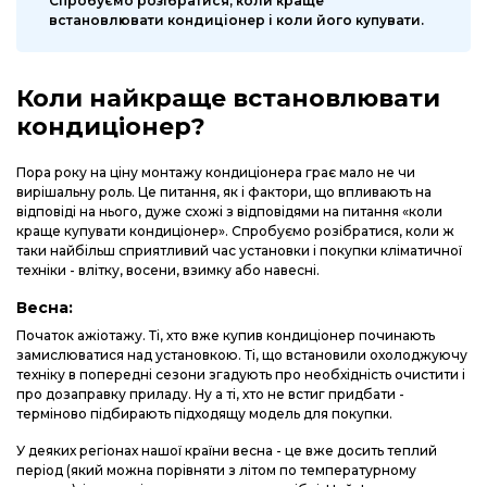
Спробуємо розібратися, коли краще
встановлювати кондиціонер і коли його купувати.
Коли найкраще встановлювати
кондиціонер?
Пора року на ціну монтажу кондиціонера грає мало не чи
вирішальну роль. Це питання, як і фактори, що впливають на
відповіді на нього, дуже схожі з відповідями на питання «коли
краще купувати кондиціонер». Спробуємо розібратися, коли ж
таки найбільш сприятливий час установки і покупки кліматичної
техніки - влітку, восени, взимку або навесні.
Весна:
Початок ажіотажу. Ті, хто вже купив кондиціонер починають
замислюватися над установкою. Ті, що встановили охолоджуючу
техніку в попередні сезони згадують про необхідність очистити і
про дозаправку приладу. Ну а ті, хто не встиг придбати -
терміново підбирають підходящу модель для покупки.
У деяких регіонах нашої країни весна - це вже досить теплий
період (який можна порівняти з літом по температурному