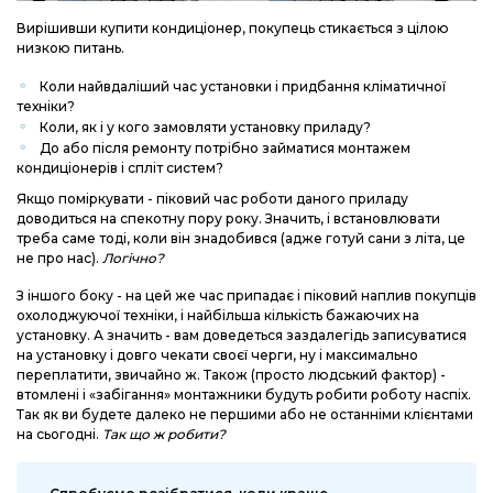
Вирішивши купити кондиціонер, покупець стикається з цілою
низкою питань.
Коли найвдаліший час установки і придбання кліматичної
техніки?
Коли, як і у кого замовляти установку приладу?
До або після ремонту потрібно займатися монтажем
кондиціонерів і спліт систем?
Якщо поміркувати - піковий час роботи даного приладу
доводиться на спекотну пору року. Значить, і встановлювати
треба саме тоді, коли він знадобився (адже готуй сани з літа, це
не про нас).
Логічно?
З іншого боку - на цей же час припадає і піковий наплив покупців
охолоджуючої техніки, і найбільша кількість бажаючих на
установку. А значить - вам доведеться заздалегідь записуватися
на установку і довго чекати своєї черги, ну і максимально
переплатити, звичайно ж. Також (просто людський фактор) -
втомлені і «забігання» монтажники будуть робити роботу наспіх.
Так як ви будете далеко не першими або не останніми клієнтами
на сьогодні.
Так що ж робити?