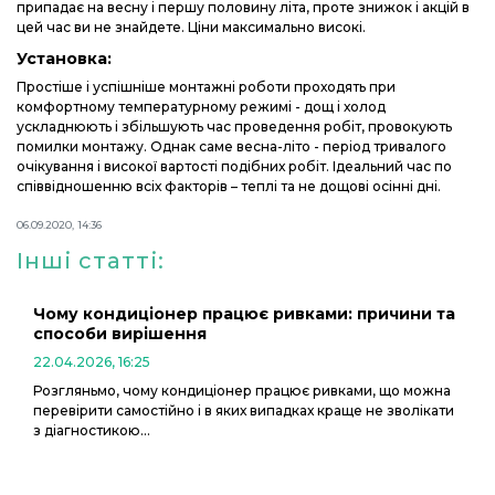
припадає на весну і першу половину літа, проте знижок і акцій в
цей час ви не знайдете. Ціни максимально високі.
Установка:
Простіше і успішніше монтажні роботи проходять при
комфортному температурному режимі - дощ і холод
ускладнюють і збільшують час проведення робіт, провокують
помилки монтажу. Однак саме весна-літо - період тривалого
очікування і високої вартості подібних робіт. Ідеальний час по
співвідношенню всіх факторів – теплі та не дощові осінні дні.
06.09.2020, 14:36
Інші статті:
Чому кондиціонер працює ривками: причини та
способи вирішення
22.04.2026, 16:25
Розгляньмо, чому кондиціонер працює ривками, що можна
перевірити самостійно і в яких випадках краще не зволікати
з діагностикою...